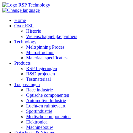
Home
Over RSP
Historie
Wetenschappelijke partners
Technology
Meltspinning Proces
Microstructuur
Materiaal specificaties
Products
RSP Legeringen
R&D projecten
Testmateriaal
Toepassingen
Race industrie
Optische componenten
Automotive Industrie
Lucht-en ruimtevaart
Sportindustrie
Medische componenten
Elektronica
Machinebouw
Datasheets & Nieuws