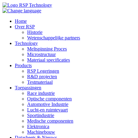
Home
Over RSP
Historie
Wetenschappelijke partners
Technology
Meltspinning Proces
Microstructuur
Materiaal specificaties
Products
RSP Legeringen
R&D projecten
Testmateriaal
Toepassingen
Race industrie
Optische componenten
Automotive Industrie
Lucht-en ruimtevaart
Sportindustrie
Medische componenten
Elektronica
Machinebouw
Datasheets & Nieuws