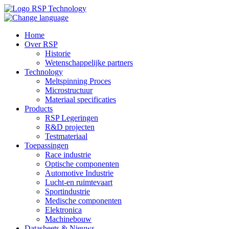
Home
Over RSP
Historie
Wetenschappelijke partners
Technology
Meltspinning Proces
Microstructuur
Materiaal specificaties
Products
RSP Legeringen
R&D projecten
Testmateriaal
Toepassingen
Race industrie
Optische componenten
Automotive Industrie
Lucht-en ruimtevaart
Sportindustrie
Medische componenten
Elektronica
Machinebouw
Datasheets & Nieuws